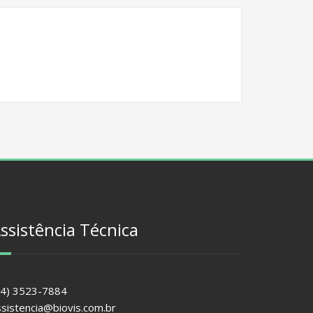
ssistência Técnica
44) 3523-7884
ssistencia@biovis.com.br