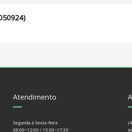
(050924)
Atendimento
A
Segunda à Sexta-feira
(
08:00~12:00 / 13:00~17:30
a